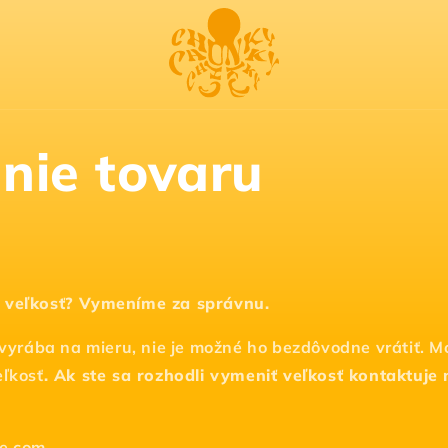
nie tovaru
 veľkosť? Vymeníme za správnu.
 vyrába na mieru, nie je možné ho bezdôvodne vrátiť. M
eľkosť
. Ak ste sa rozhodli vymeniť veľkosť kontaktuje
e.com