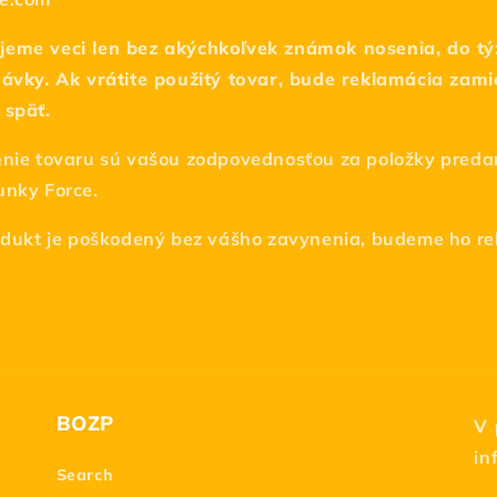
jeme veci len bez akýchkoľvek známok nosenia, do t
ávky. Ak vrátite použitý tovar, bude reklamácia zami
 späť.
enie tovaru sú vašou zodpovednosťou za položky preda
unky Force.
rodukt je poškodený bez vášho zavynenia, budeme ho r
BOZP
V 
in
Search