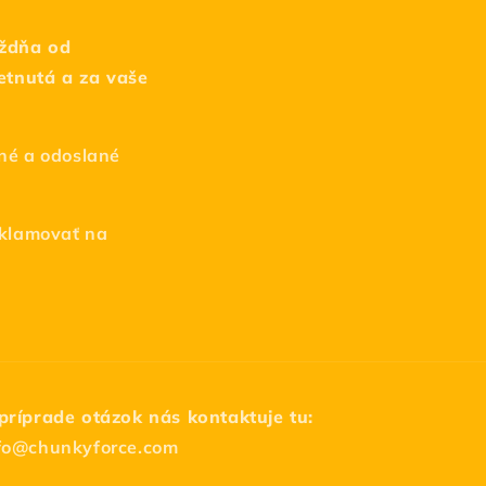
ť
ýždňa od
etnutá a za vaše
né a odoslané
eklamovať na
príprade otázok nás kontaktuje tu:
fo@chunkyforce.com