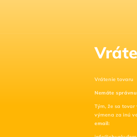
Prejsť
na
obsah
Vráte
Vrátenie tovaru
Nemáte správnu
Tým, že sa tovar
výmena za inú v
email:
info@chunkyforc